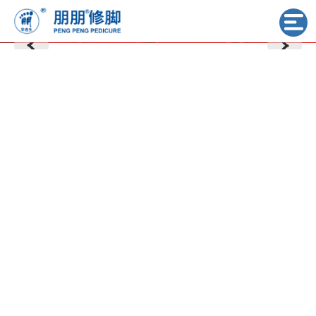
新闻中心
媒体报道
足界新闻
在线视频
主页
>
新闻动态
>
在线视频
【朋朋修脚】风雨同舟 | 还清债务、买房买车！一位丹东姑娘在修脚行业的翻身仗
2025-10-14
【朋朋修脚】朋朋 FC 4-2 战胜大特气体，晋级“连超”四强
2025-10-13