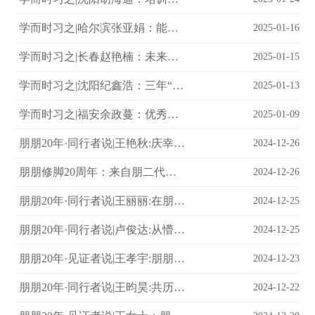
学而时习之|哈尔滨张亚娟：能力离不开勤奋的加持
2025-01-16
学而时习之|长春赵艳楠：未来要做个“增上”的员工
2025-01-15
学而时习之|沈阳纪鑫浩：三年“痛的领悟”，今朝全力以赴！
2025-01-13
学而时习之|福安余政蔓：优秀的人一定是自律的人
2025-01-09
朋朋20年·同行者说|王艳秋:庆幸自己选择朋朋！
2024-12-26
朋朋修脚20周年：来自朋二代的真挚祝福
2024-12-26
朋朋20年·同行者说|王丽丽:在朋朋的日子，满是感慨与温暖
2024-12-25
朋朋20年·同行者说|卢俊达:从懵懂少年到独当一面，朋朋见证我一路成长
2024-12-25
朋朋20年·见证者说|王孝宇:朋朋修脚二十载，用专注凝聚专业高度！
2024-12-23
朋朋20年·同行者说|王昀昊:共历风雨，见证成长！
2024-12-22