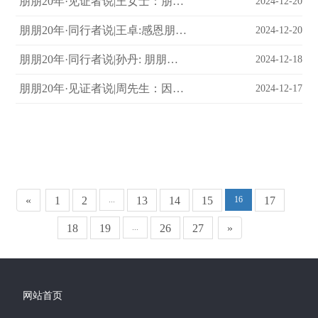
朋朋20年·见证者说|王女士：朋朋贴心的服务总是让人心里暖乎乎的！
2024-12-20
朋朋20年·同行者说|王卓:感恩朋朋，很荣幸成为其中一员！
2024-12-20
朋朋20年·同行者说|孙丹: 朋朋照亮了我前行的道路
2024-12-18
朋朋20年·见证者说|周先生：因为朋朋的专业而成为回头客
2024-12-17
«
1
2
...
13
14
15
16
17
18
19
...
26
27
»
网站首页